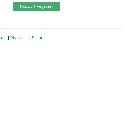
Passwort vergessen
ssum
|
Disclaimer
|
Features