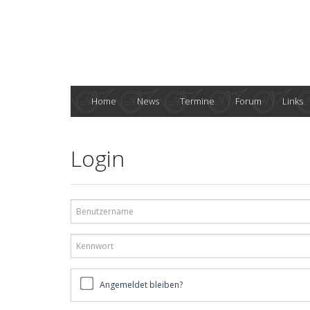
Home
News
Termine
Forum
Links
Login
Benutzername
Kennwort
Angemeldet
Angemeldet bleiben?
bleiben?