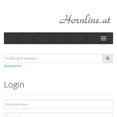
Toggle
navigati
Detailsuche
Login
Benutzername
Kennwort