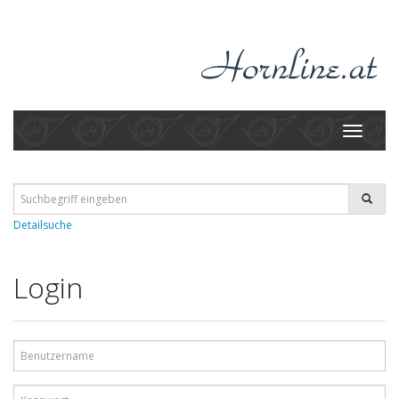
Toggle
navigati
Detailsuche
Login
Benutzername
Kennwort