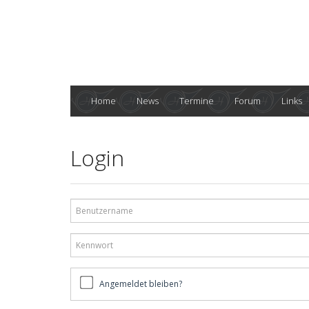
Home
News
Termine
Forum
Links
Login
Benutzername
Kennwort
Angemeldet
Angemeldet bleiben?
bleiben?