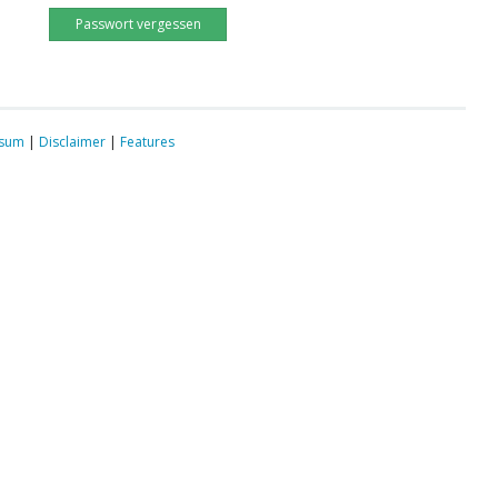
Passwort vergessen
ssum
|
Disclaimer
|
Features