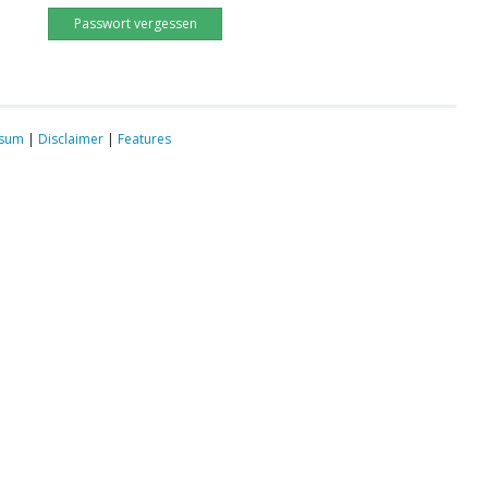
Passwort vergessen
ssum
|
Disclaimer
|
Features