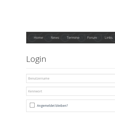
Home
News
Termine
Forum
Links
Login
Benutzername
Kennwort
Angemeldet
Angemeldet bleiben?
bleiben?