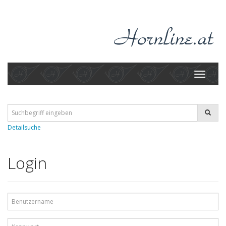
Toggle
navigati
Detailsuche
Login
Benutzername
Kennwort