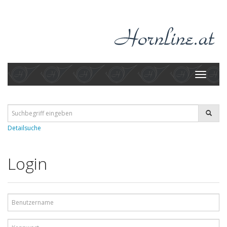
Toggle
navigati
Detailsuche
Login
Benutzername
Kennwort