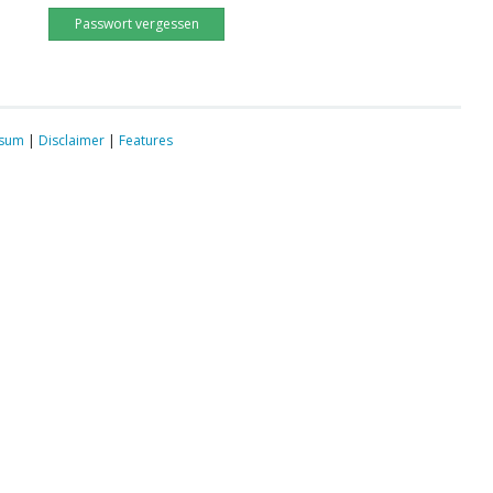
Passwort vergessen
ssum
|
Disclaimer
|
Features