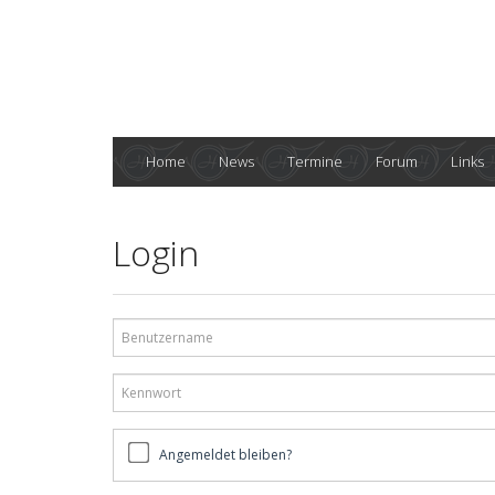
Home
News
Termine
Forum
Links
Login
Benutzername
Kennwort
Angemeldet
Angemeldet bleiben?
bleiben?