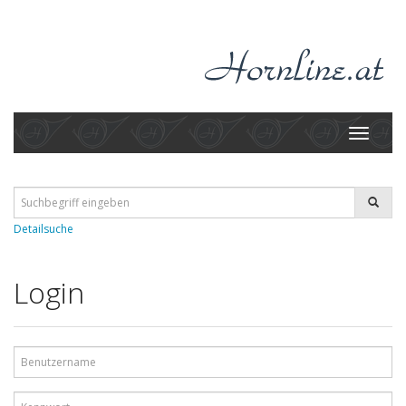
Toggle
navigati
Detailsuche
Login
Benutzername
Kennwort