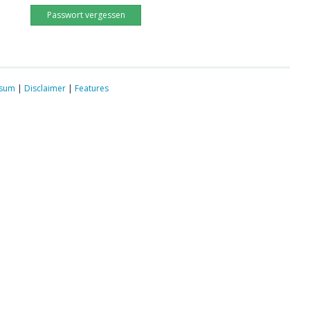
Passwort vergessen
ssum
|
Disclaimer
|
Features