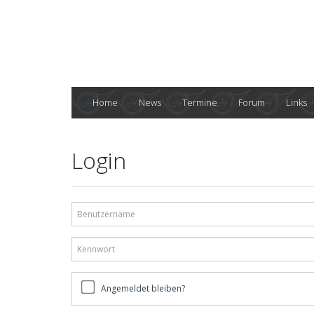
Home
News
Termine
Forum
Links
Login
Benutzername
Kennwort
Angemeldet
Angemeldet bleiben?
bleiben?