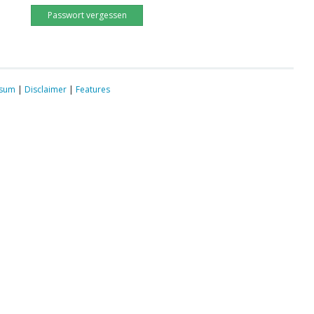
Passwort vergessen
ssum
|
Disclaimer
|
Features