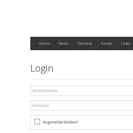
Home
News
Termine
Forum
Links
Login
Benutzername
Kennwort
Angemeldet
Angemeldet bleiben?
bleiben?