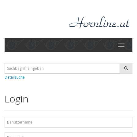
Toggle
navigati
Detailsuche
Login
Benutzername
Kennwort