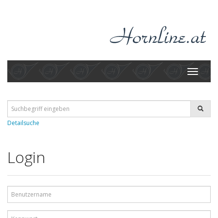
Toggle
navigati
Detailsuche
Login
Benutzername
Kennwort