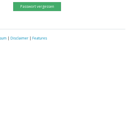
Passwort vergessen
ssum
|
Disclaimer
|
Features