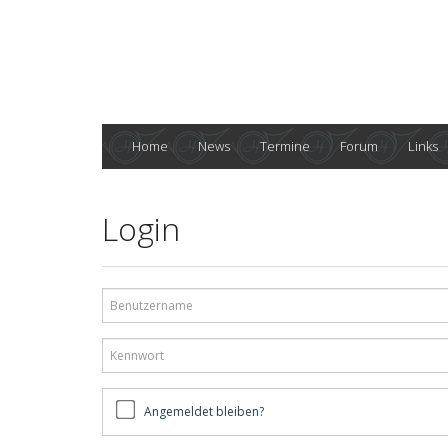
Home
News
Termine
Forum
Links
Login
Benutzername
Kennwort
Angemeldet
Angemeldet bleiben?
bleiben?