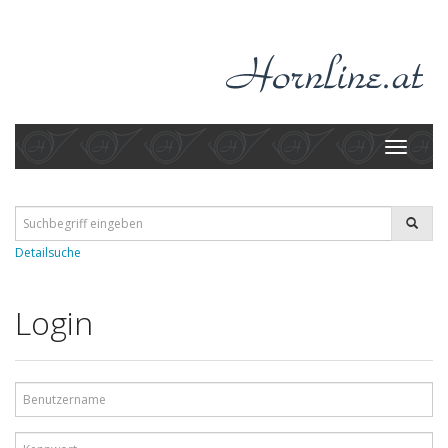
Toggle
navigati
Detailsuche
Login
Benutzername
Kennwort