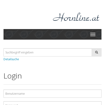
Toggle
navigati
Detailsuche
Login
Benutzername
Kennwort