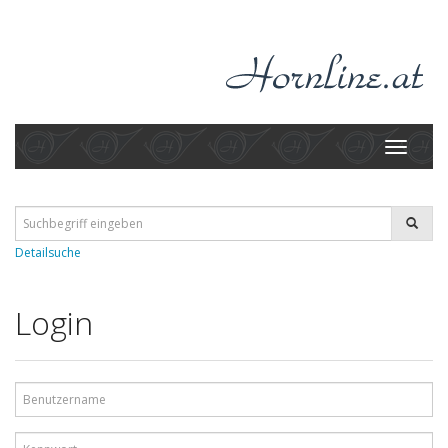
Toggle
navigati
Detailsuche
Login
Benutzername
Kennwort