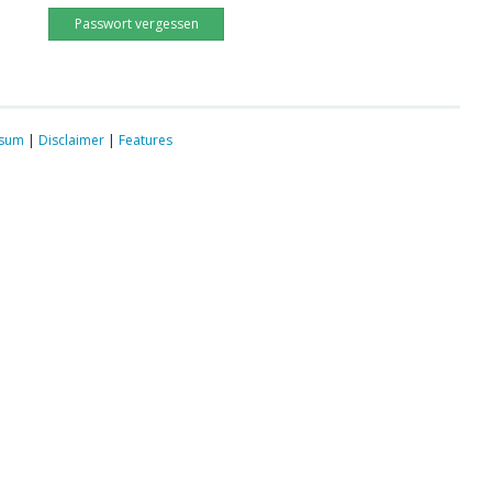
Passwort vergessen
ssum
|
Disclaimer
|
Features