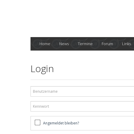
Home
News
Termine
Forum
Links
Login
Benutzername
Kennwort
Angemeldet
Angemeldet bleiben?
bleiben?