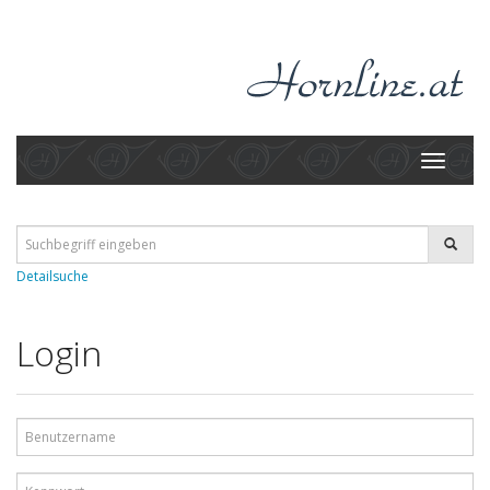
Toggle
navigati
Detailsuche
Login
Benutzername
Kennwort