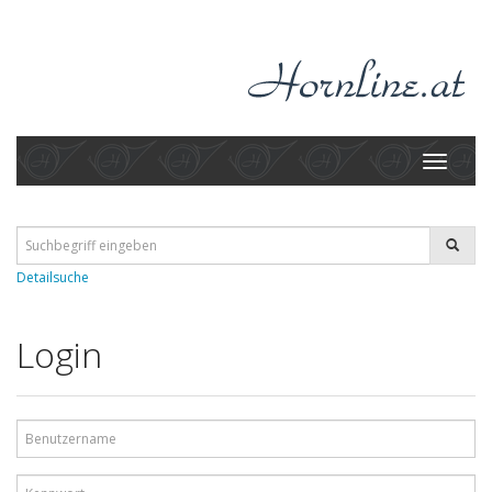
Toggle
navigati
Detailsuche
Login
Benutzername
Kennwort