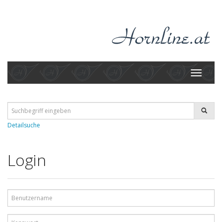
Toggle
navigati
Detailsuche
Login
Benutzername
Kennwort