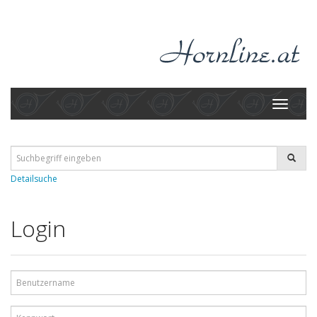
Toggle
navigati
Detailsuche
Login
Benutzername
Kennwort