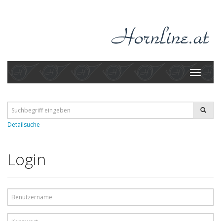
Toggle
navigati
Detailsuche
Login
Benutzername
Kennwort