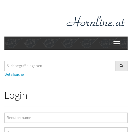
Toggle
navigati
Detailsuche
Login
Benutzername
Kennwort