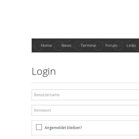
Home
News
Termine
Forum
Links
Login
Benutzername
Kennwort
Angemeldet
Angemeldet bleiben?
bleiben?