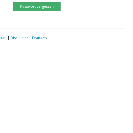
Passwort vergessen
ssum
|
Disclaimer
|
Features