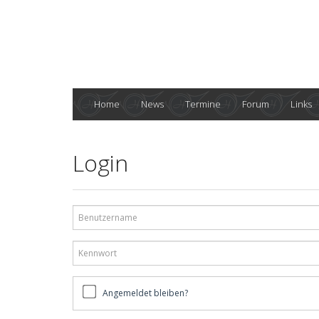
Home
News
Termine
Forum
Links
Login
Benutzername
Kennwort
Angemeldet
Angemeldet bleiben?
bleiben?