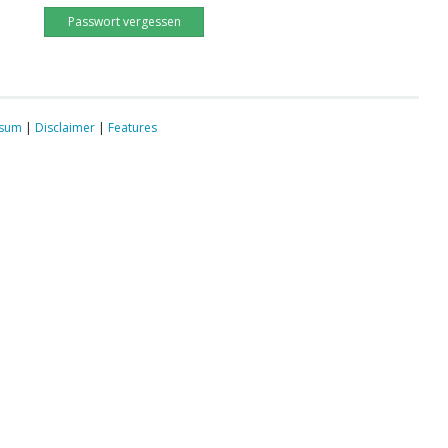
Passwort vergessen
ssum
|
Disclaimer
|
Features