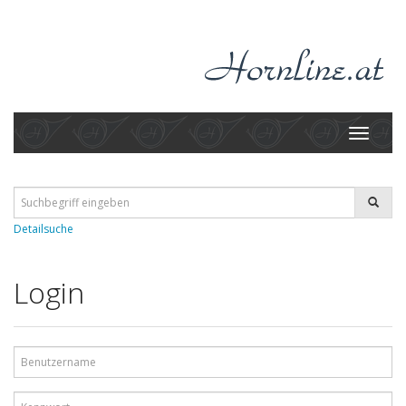
Toggle
navigati
Detailsuche
Login
Benutzername
Kennwort