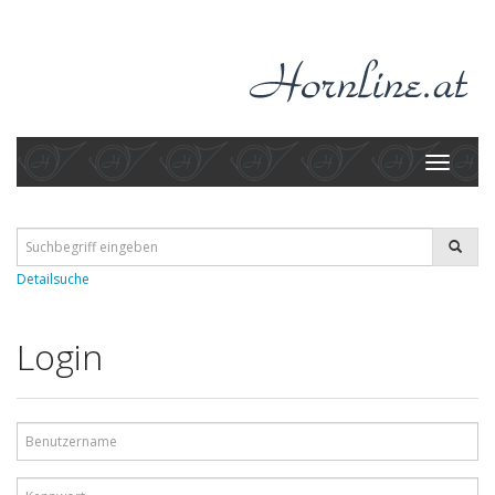
Toggle
navigati
Detailsuche
Login
Benutzername
Kennwort