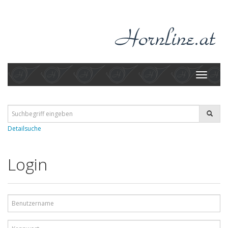
Toggle
navigati
Detailsuche
Login
Benutzername
Kennwort