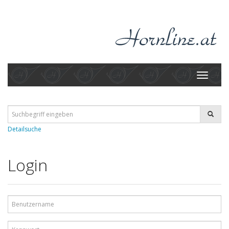
Toggle
navigati
Detailsuche
Login
Benutzername
Kennwort