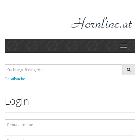
Toggle
navigati
Detailsuche
Login
Benutzername
Kennwort