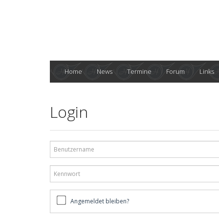
Home
News
Termine
Forum
Links
Login
Benutzername
Kennwort
Angemeldet
Angemeldet bleiben?
bleiben?