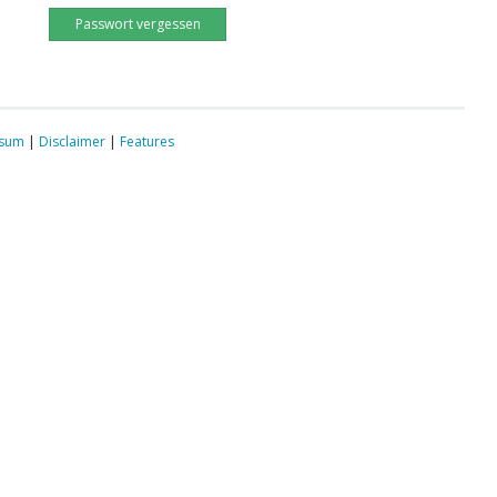
Passwort vergessen
ssum
|
Disclaimer
|
Features