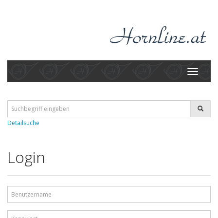
Toggle
navigati
Detailsuche
Login
Benutzername
Kennwort