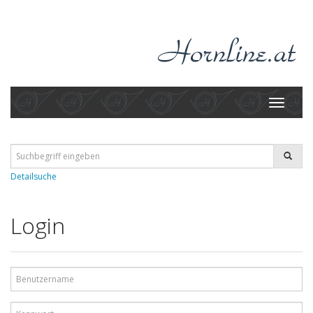
Toggle
navigati
Detailsuche
Login
Benutzername
Kennwort