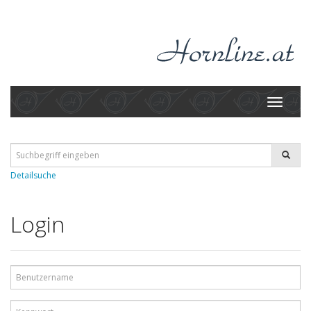
Toggle
navigati
Detailsuche
Login
Benutzername
Kennwort