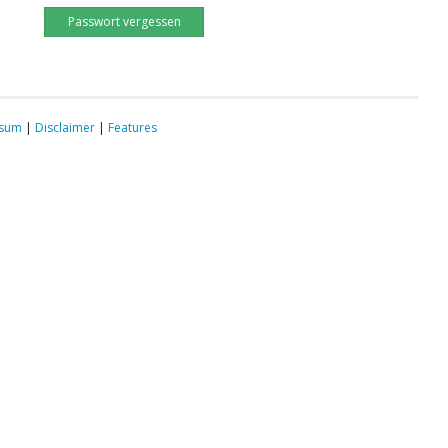
Passwort vergessen
ssum
|
Disclaimer
|
Features