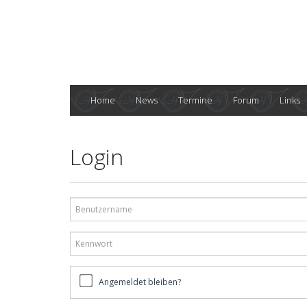
Home
News
Termine
Forum
Links
Login
Benutzername
Kennwort
Angemeldet
Angemeldet bleiben?
bleiben?