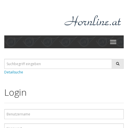
Toggle
navigati
Detailsuche
Login
Benutzername
Kennwort