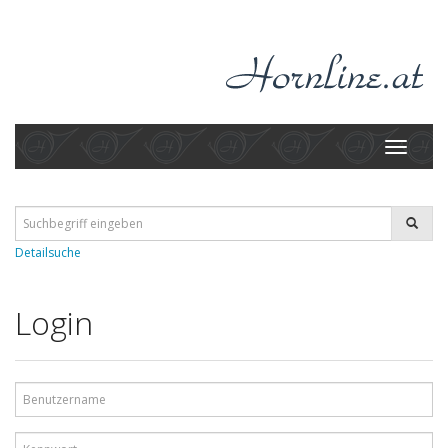
Toggle
navigati
Detailsuche
Login
Benutzername
Kennwort