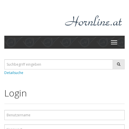
Toggle
navigati
Detailsuche
Login
Benutzername
Kennwort