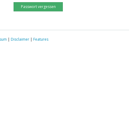
Passwort vergessen
ssum
|
Disclaimer
|
Features