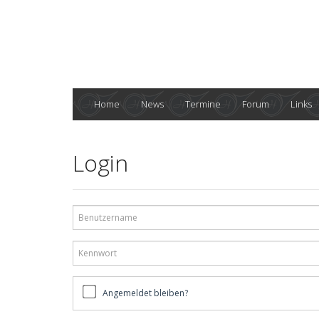
Home
News
Termine
Forum
Links
Login
Benutzername
Kennwort
Angemeldet
Angemeldet bleiben?
bleiben?