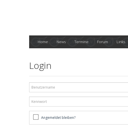
Home
News
Termine
Forum
Links
Login
Benutzername
Kennwort
Angemeldet
Angemeldet bleiben?
bleiben?