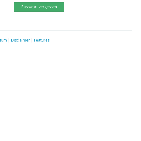
Passwort vergessen
ssum
|
Disclaimer
|
Features