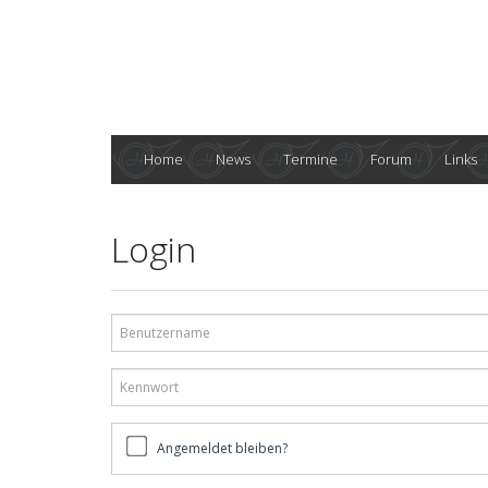
Home
News
Termine
Forum
Links
Login
Benutzername
Kennwort
Angemeldet
Angemeldet bleiben?
bleiben?