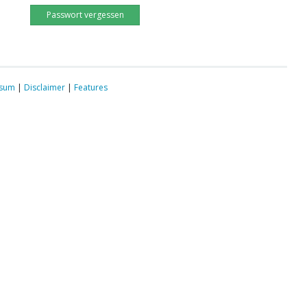
Passwort vergessen
ssum
|
Disclaimer
|
Features