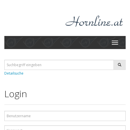
Toggle
navigati
Detailsuche
Login
Benutzername
Kennwort