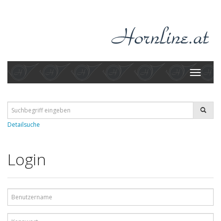
Toggle
navigati
Detailsuche
Login
Benutzername
Kennwort