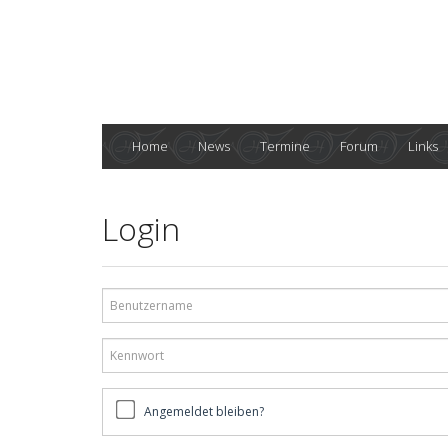
Home
News
Termine
Forum
Links
Login
Benutzername
Kennwort
Angemeldet
Angemeldet bleiben?
bleiben?