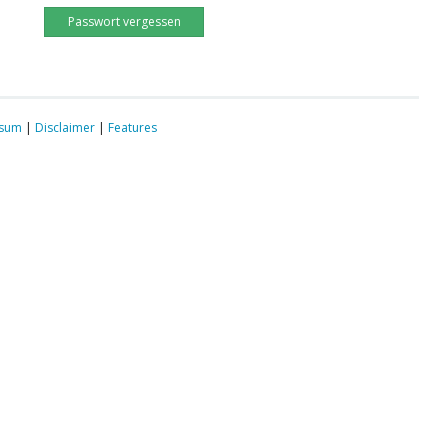
Passwort vergessen
ssum
|
Disclaimer
|
Features