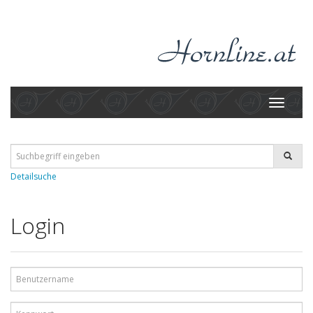
Toggle
navigati
Detailsuche
Login
Benutzername
Kennwort