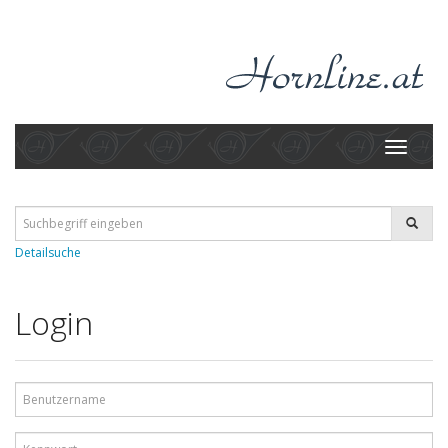
Toggle
navigati
Detailsuche
Login
Benutzername
Kennwort