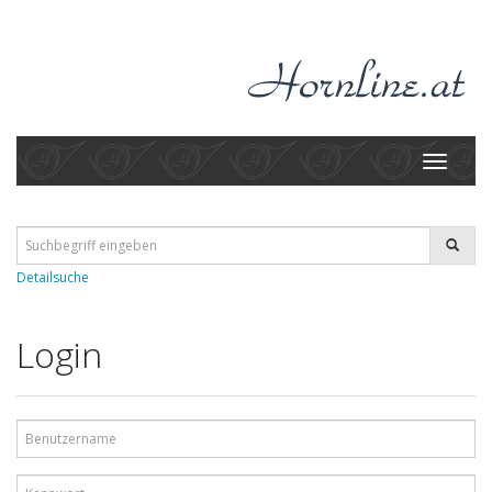
Toggle
navigati
Detailsuche
Login
Benutzername
Kennwort