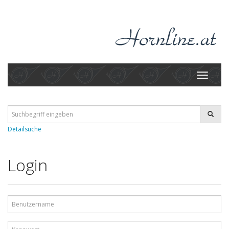
Toggle
navigati
Detailsuche
Login
Benutzername
Kennwort