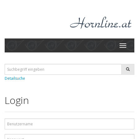
Toggle
navigati
Detailsuche
Login
Benutzername
Kennwort